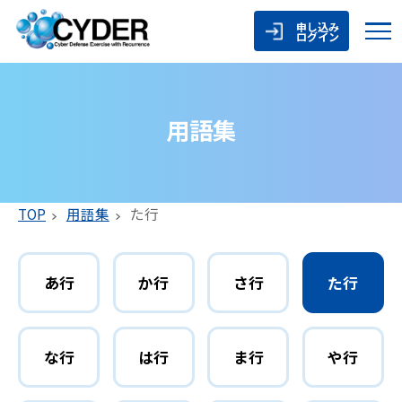
申し込み
ログイン
用語集
TOP
用語集
た行
あ行
か行
さ行
た行
な行
は行
ま行
や行