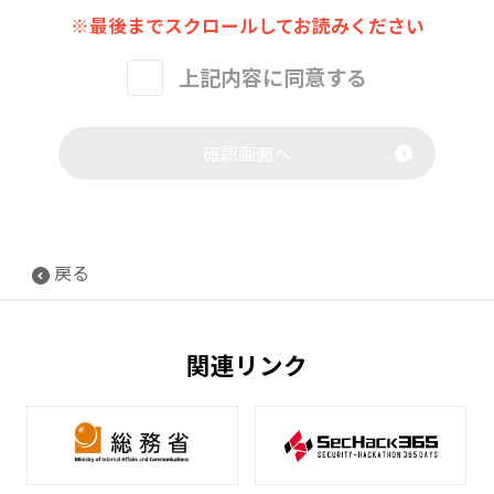
※最後までスクロールしてお読みください
(1)資料請求、その他当センター事業等に関する
お問い合わせを頂いた方に関する個人情報
上記内容に同意する
・お問い合わせへの対応のため
・当センターの事業等に関するご案内又は当セ
ンターが皆様に有用と考えるお知らせの提供の
確認画面へ
ため
・アンケートの送付のため
・ログ情報を用いたレコメンド等、お客様の利
便性向上を目的とする機能の提供のため
・当センターのサービス又は媒体運営の改善に
戻る
必要なデータの解析又は分析のため
・当センターの対応品質向上及びお問い合わせ
内容等の正確な把握のため
関連リンク
(2)イベント又はセミナー等の参加者様に関する
個人情報
・イベント・セミナー等の運営管理のため（共
同開催組織への参加者情報提供を含みます）