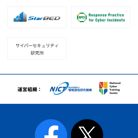
・当センターの事業、イベント、セミナー情報
等のご案内のため
・アンケートの送付のため
・イベント、セミナー及び当センターの事業改
善並びに新規事業開発に必要なデータの解析又
は分析のため
(3)メールマガジンに申し込みいただいた方に関
する個人情報
・メールマガジン配信のため
・当センターの事業等に関するご案内又は当セ
ンターが皆様に有用と考えるお知らせの提供の
ため
運営組織：
・アンケートの送付のため
・ログ情報を用いたレコメンド等、お客様の利
便性向上を目的とする機能の提供のため
・当センターのサービス又は媒体運営の改善に
必要なデータの解析又は分析のため
・当センターの対応品質向上及びお問い合わせ
内容等の正確な把握のため