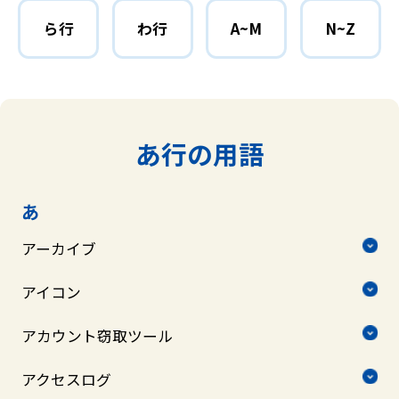
ら行
わ行
A~M
N~Z
あ行の用語
あ
アーカイブ
アイコン
アカウント窃取ツール
アクセスログ